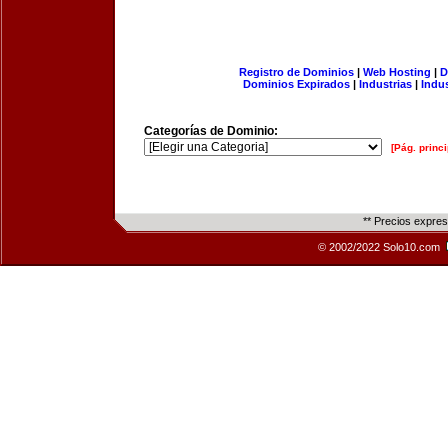
Registro de Dominios
|
Web Hosting
|
D
Dominios Expirados
|
Industrias
|
Indu
Categorías de Dominio:
[Pág. princi
** Precios expre
© 2002/2022 Solo10.com