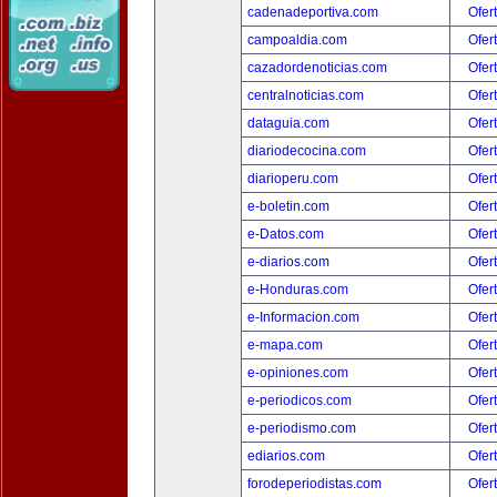
cadenadeportiva.com
Ofer
campoaldia.com
Ofer
cazadordenoticias.com
Ofer
centralnoticias.com
Ofer
dataguia.com
Ofer
diariodecocina.com
Ofer
diarioperu.com
Ofer
e-boletin.com
Ofer
e-Datos.com
Ofer
e-diarios.com
Ofer
e-Honduras.com
Ofer
e-Informacion.com
Ofer
e-mapa.com
Ofer
e-opiniones.com
Ofer
e-periodicos.com
Ofer
e-periodismo.com
Ofer
ediarios.com
Ofer
forodeperiodistas.com
Ofer