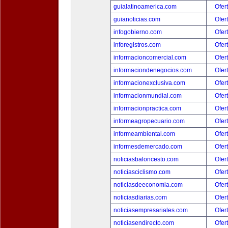
guialatinoamerica.com
Ofer
guianoticias.com
Ofer
infogobierno.com
Ofer
inforegistros.com
Ofer
informacioncomercial.com
Ofer
informaciondenegocios.com
Ofer
informacionexclusiva.com
Ofer
informacionmundial.com
Ofer
informacionpractica.com
Ofer
informeagropecuario.com
Ofer
informeambiental.com
Ofer
informesdemercado.com
Ofer
noticiasbaloncesto.com
Ofer
noticiasciclismo.com
Ofer
noticiasdeeconomia.com
Ofer
noticiasdiarias.com
Ofer
noticiasempresariales.com
Ofer
noticiasendirecto.com
Ofer