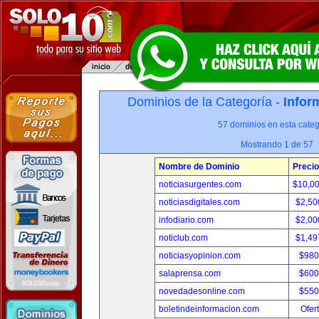
Dominios de la Categoría -
Infor
57 dominios en esta categ
Mostrando 1 de 57
Nombre de Dominio
Precio
noticiasurgentes.com
$10,0
noticiasdigitales.com
$2,50
infodiario.com
$2,00
noticlub.com
$1,49
noticiasyopinion.com
$980
salaprensa.com
$600
novedadesonline.com
$550
boletindeinformacion.com
Ofer