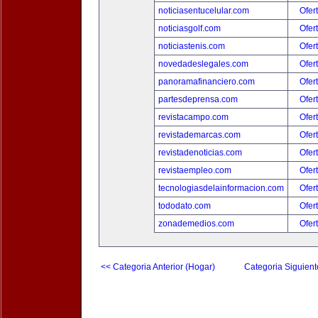
noticiasentucelular.com
Ofer
noticiasgolf.com
Ofer
noticiastenis.com
Ofer
novedadeslegales.com
Ofer
panoramafinanciero.com
Ofer
partesdeprensa.com
Ofer
revistacampo.com
Ofer
revistademarcas.com
Ofer
revistadenoticias.com
Ofer
revistaempleo.com
Ofer
tecnologiasdelainformacion.com
Ofer
tododato.com
Ofer
zonademedios.com
Ofer
<< Categoria Anterior (Hogar)
Categoria Siguient