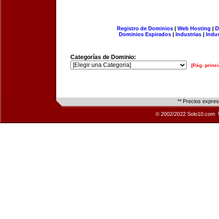
Registro de Dominios
|
Web Hosting
|
D
Dominios Expirados
|
Industrias
|
Indu
Categorías de Dominio:
[Pág. princi
** Precios expre
© 2002/2022 Solo10.com