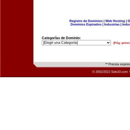
Registro de Dominios
|
Web Hosting
|
D
Dominios Expirados
|
Industrias
|
Indu
Categorías de Dominio:
[Pág. princi
** Precios expre
© 2002/2022 Solo10.com