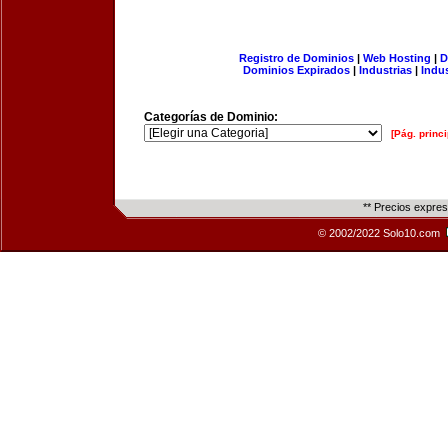
Registro de Dominios
|
Web Hosting
|
D
Dominios Expirados
|
Industrias
|
Indu
Categorías de Dominio:
[Pág. princi
** Precios expre
© 2002/2022 Solo10.com