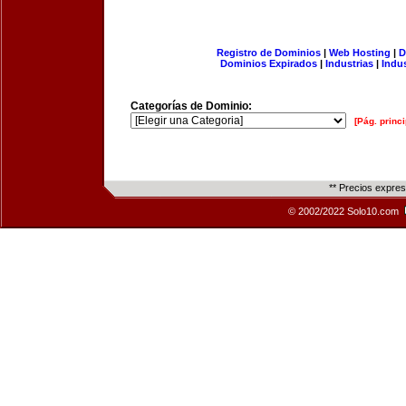
Registro de Dominios
|
Web Hosting
|
D
Dominios Expirados
|
Industrias
|
Indu
Categorías de Dominio:
[Pág. princi
** Precios expre
© 2002/2022 Solo10.com