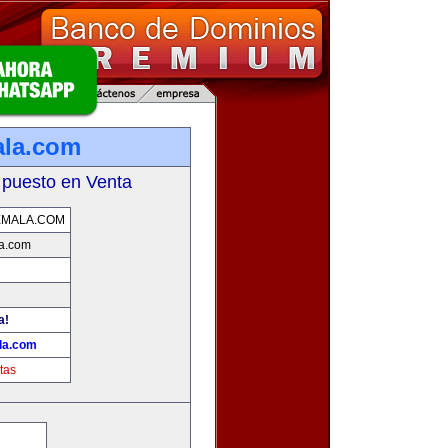
ala.com
 puesto en Venta
EMALA.COM
a.com
a!
la.com
tas