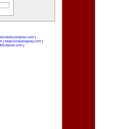
dondetucompras.com
|
om
|
negociosparaguay.com
|
licitarias.com
|