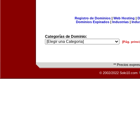
Registro de Dominios
|
Web Hosting
|
D
Dominios Expirados
|
Industrias
|
Indu
Categorías de Dominio:
[Pág. princi
** Precios expre
© 2002/2022 Solo10.com