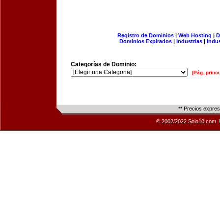
Registro de Dominios
|
Web Hosting
|
D
Dominios Expirados
|
Industrias
|
Indu
Categorías de Dominio:
[Pág. princi
** Precios expre
© 2002/2022 Solo10.com